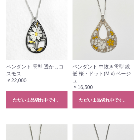
ペンダント 雫型 透かしコ
ペンダント 中抜き雫型 総
スモス
嵌 桜・ドット(Mix) ベージ
￥22,000
ュ
￥16,500
ただいま品切れ中です。
ただいま品切れ中です。