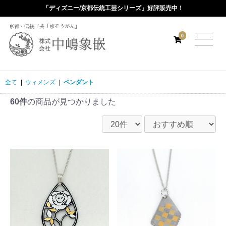
「ディズニー/京都伝統工芸シリーズ」好評販売中！
京都・伝統工芸「京ぞうがん」
0
全て
|
ウィメンズ
|
ペンダント
60件
の商品が見つかりました