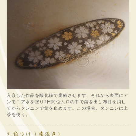
入嵌した作品を酸化鉄で腐蝕させます、それから表面にア
ンモニア水を塗り2日間位ムロの中で錆を出し布目を消し
てからタンニンで錆を止めます。この場合、タンニンは上
茶を使う。
5.色つけ（漆焼き）