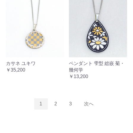
カサネ ユキワ
ペンダント 雫型 総嵌 菊・
￥35,200
幾何学
￥13,200
1
2
3
次へ