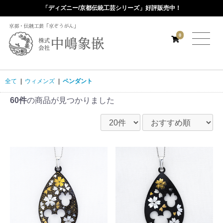
「ディズニー/京都伝統工芸シリーズ」好評販売中！
京都・伝統工芸「京ぞうがん」
0
全て
|
ウィメンズ
|
ペンダント
60件
の商品が見つかりました