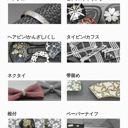
ヘアピン/かんざし/くし
タイピン/カフス
ネクタイ
帯留め
根付
ペーパーナイフ