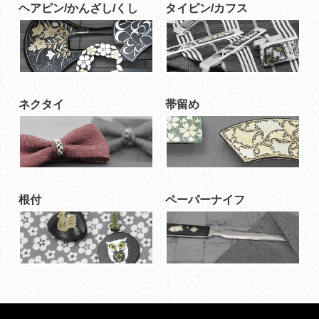
ヘアピン/かんざし/くし
タイピン/カフス
ネクタイ
帯留め
根付
ペーパーナイフ