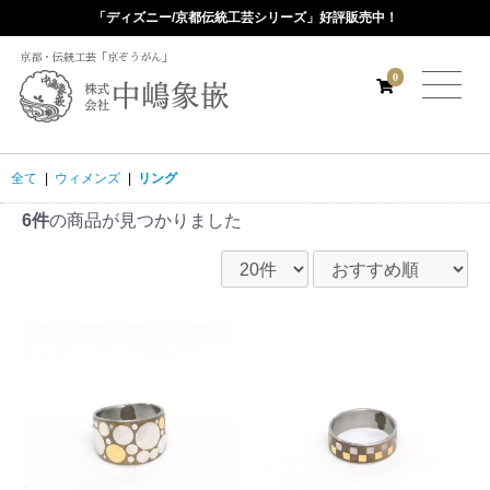
「ディズニー/京都伝統工芸シリーズ」好評販売中！
京都・伝統工芸「京ぞうがん」
0
全て
|
ウィメンズ
|
リング
6件
の商品が見つかりました