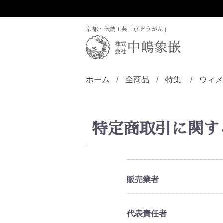
京都・伝統工芸「京ぞうがん」
ホーム
全商品
特集
ウィメ
ディズニー／京
ZINLAY
リン
バン
ブロ
ペン
ペン
ペン
チョ
ピア
ヘア
帯留
根付
特定商取引に関す
販売業者
代表責任者