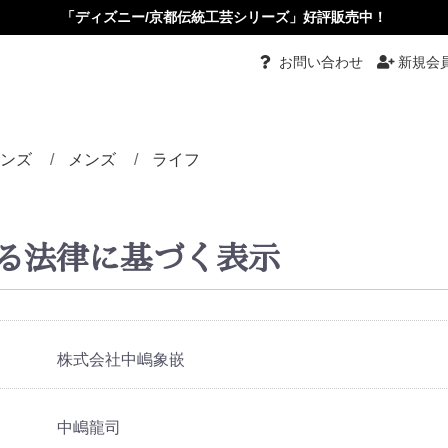
「ディズニー/京都伝統工芸シリーズ」好評販売中！
お問い合わせ
新規会
ンズ
メンズ
ライフ
都伝統工芸
グ
グル
ーチ
ダント
ダントブローチ
ダントルーペ
ーカーペンダント
ス・イヤリング
ピン・かんざし・くし
め
タイピン・カフス
リング
バングル
ネクタイ
根付
小物入れ
ペーパーナイフ
根付
その他
る法律に基づく表示
株式会社中嶋象嵌
中嶋龍司