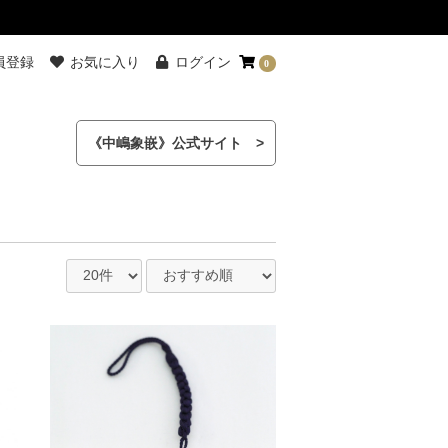
員登録
お気に入り
ログイン
0
《中嶋象嵌》公式サイト >