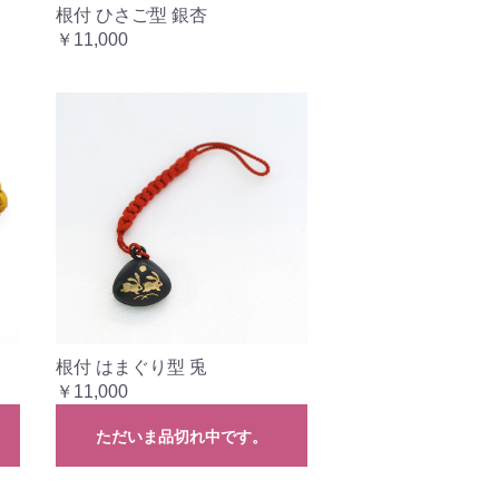
根付 ひさご型 銀杏
￥11,000
根付 はまぐり型 兎
￥11,000
ただいま品切れ中です。