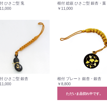
付 ひさご型 兎
根付 総嵌 ひさご型 銀杏・葉
11,000
￥11,000
付 ひさご型 銀杏
根付 プレート 銀杏・銀杏
11,000
￥8,800
ただいま品切れ中です。