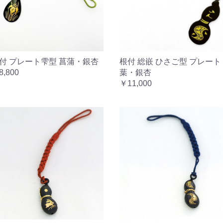
付 プレート雫型 菖蒲・銀杏
根付 総嵌 ひさご型 プレート
8,800
葉・銀杏
￥11,000