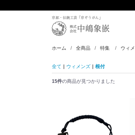
京都・伝統工芸「京ぞうがん」
ホーム
全商品
特集
ウィメ
ディズニー／京
ZINLAY
リン
バン
ブロ
ペン
ペン
ペン
チョ
ピア
ヘア
帯留
根付
全て
|
ウィメンズ
|
根付
15件
の商品が見つかりました