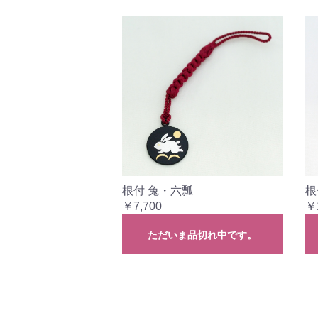
根付 兔・六瓢
根
￥7,700
￥
ただいま品切れ中です。