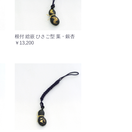
根付 総嵌 ひさご型 葉・銀杏
￥13,200