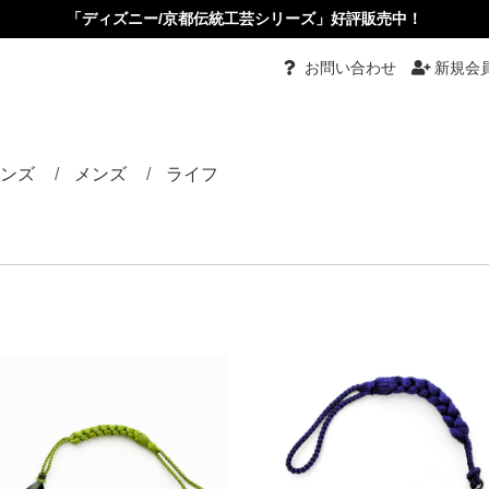
「ディズニー/京都伝統工芸シリーズ」好評販売中！
お問い合わせ
新規会
ンズ
メンズ
ライフ
都伝統工芸
グ
グル
ーチ
ダント
ダントブローチ
ダントルーペ
ーカーペンダント
ス・イヤリング
ピン・かんざし・くし
め
タイピン・カフス
リング
バングル
ネクタイ
根付
小物入れ
ペーパーナイフ
根付
その他