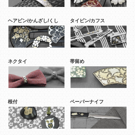
ヘアピン/かんざし/くし
タイピン/カフス
ネクタイ
帯留め
根付
ペーパーナイフ