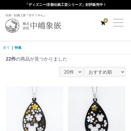
「ディズニー/京都伝統工芸シリーズ」好評販売中！
京都・伝統工芸「京ぞうがん」
0
全て
|
特集
22件
の商品が見つかりました