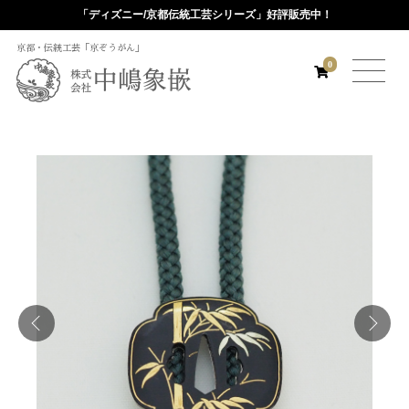
「ディズニー/京都伝統工芸シリーズ」好評販売中！
京都・伝統工芸「京ぞうがん」
0