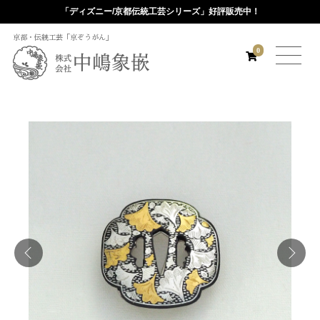
「ディズニー/京都伝統工芸シリーズ」好評販売中！
京都・伝統工芸「京ぞうがん」
0