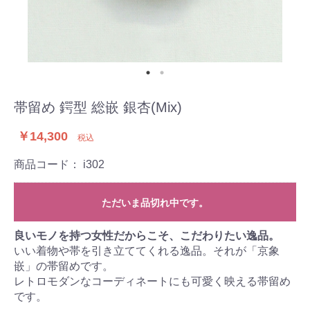
帯留め 鍔型 総嵌 銀杏(Mix)
￥14,300
税込
商品コード：
i302
ただいま品切れ中です。
良いモノを持つ女性だからこそ、こだわりたい逸品。
いい着物や帯を引き立ててくれる逸品。それが「京象
嵌」の帯留めです。
レトロモダンなコーディネートにも可愛く映える帯留め
です。