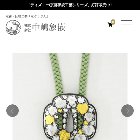
「ディズニー/京都伝統工芸シリーズ」好評販売中！
京都・伝統工芸「京ぞうがん」
0