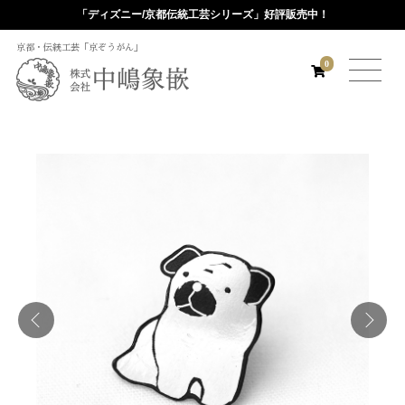
「ディズニー/京都伝統工芸シリーズ」好評販売中！
京都・伝統工芸「京ぞうがん」
0