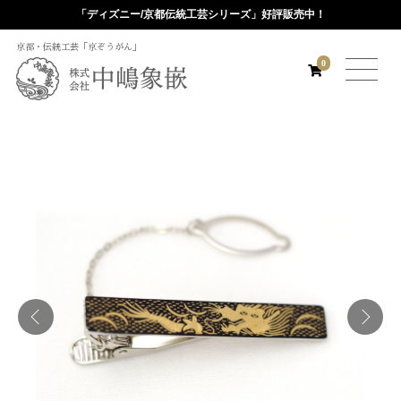
「ディズニー/京都伝統工芸シリーズ」好評販売中！
京都・伝統工芸「京ぞうがん」
0