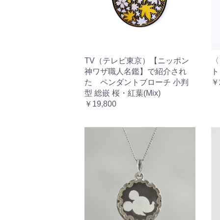
TV（テレビ東京）【ニッポン
〈
神ワザ職人名鑑】で紹介され
ト
た ペンダントブローチ 小判
￥
型 総嵌 桜・紅葉(Mix)
￥19,800