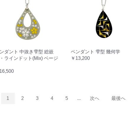
ンダント 中抜き雫型 総嵌
ペンダント 雫型 幾何学
・ラインドット(Mix) ベージ
￥13,200
16,500
1
2
3
4
5
...
次へ
最後へ