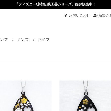
「ディズニー/京都伝統工芸シリーズ」好評販売中！
お問い合わせ
新規会
ンズ
メンズ
ライフ
都伝統工芸
グ
グル
ーチ
ダント
ダントブローチ
ダントルーペ
ーカーペンダント
ス・イヤリング
ピン・かんざし・くし
め
タイピン・カフス
リング
バングル
ネクタイ
根付
小物入れ
ペーパーナイフ
根付
その他