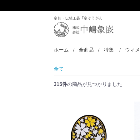
京都・伝統工芸「京ぞうがん」
ホーム
全商品
特集
ウィメ
ディズニー／京
ZINLAY
リン
バン
ブロ
ペン
ペン
ペン
チョ
ピア
ヘア
帯留
根付
全て
315件
の商品が見つかりました