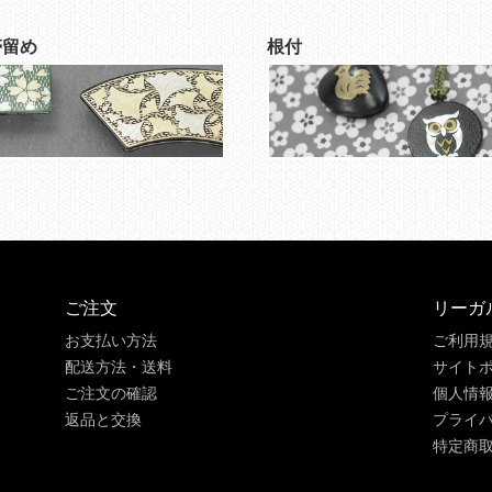
帯留め
根付
ご注文
リーガ
お支払い方法
ご利用
配送方法・送料
サイト
ご注文の確認
個人情
返品と交換
プライ
特定商