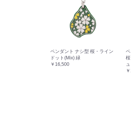
ペンダント ナシ型 桜・ライン
ペ
ドット(Mix) 緑
桜
￥16,500
ュ
￥