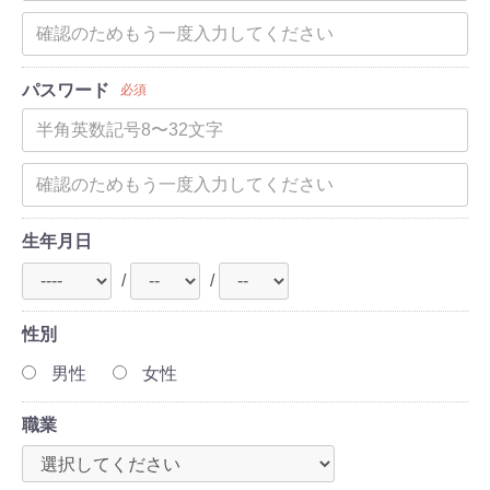
パスワード
必須
生年月日
/
/
性別
男性
女性
職業