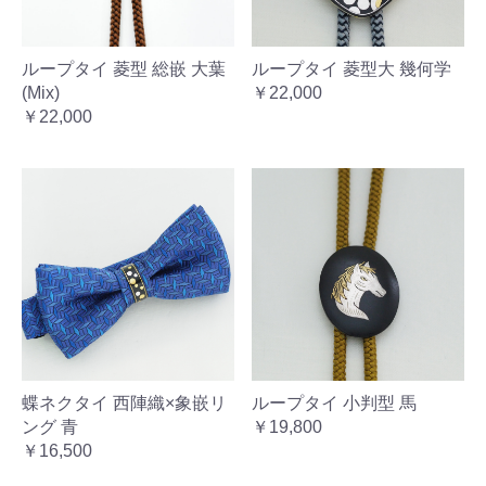
ループタイ 菱型 総嵌 大葉
ループタイ 菱型大 幾何学
(Mix)
￥22,000
￥22,000
蝶ネクタイ 西陣織×象嵌リ
ループタイ 小判型 馬
ング 青
￥19,800
￥16,500