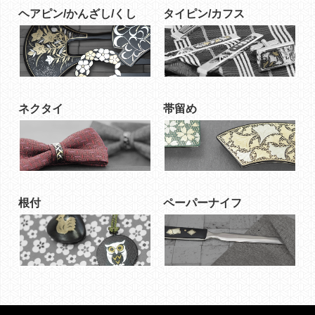
ヘアピン/かんざし/くし
タイピン/カフス
ネクタイ
帯留め
根付
ペーパーナイフ