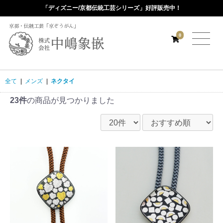
「ディズニー/京都伝統工芸シリーズ」好評販売中！
京都・伝統工芸「京ぞうがん」
0
全て
|
メンズ
|
ネクタイ
23件
の商品が見つかりました