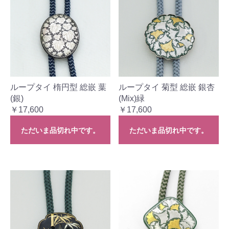
ループタイ 楕円型 総嵌 葉
ループタイ 菊型 総嵌 銀杏
(銀)
(Mix)緑
￥17,600
￥17,600
ただいま品切れ中です。
ただいま品切れ中です。