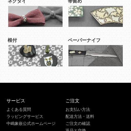
ネクタイ
帯留め
根付
ペーパーナイフ
サービス
ご注文
よくある質問
お支払い方法
ラッピングサービス
配送方法・送料
中嶋象嵌公式ホームページ
ご注文の確認
返品と交換