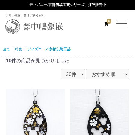
「ディズニー/京都伝統工芸シリーズ」好評販売中！
京都・伝統工芸「京ぞうがん」
0
全て
|
特集
|
ディズニー／京都伝統工芸
10件
の商品が見つかりました