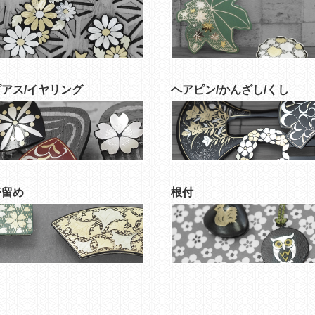
ピアス/イヤリング
ヘアピン/かんざし/くし
帯留め
根付