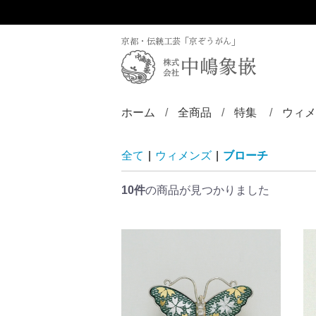
京都・伝統工芸「京ぞうがん」
ホーム
全商品
特集
ウィメ
ディズニー／京
ZINLAY
リン
バン
ブロ
ペン
ペン
ペン
チョ
ピア
ヘア
帯留
根付
全て
|
ウィメンズ
|
ブローチ
10件
の商品が見つかりました