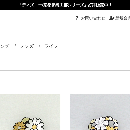
「ディズニー/京都伝統工芸シリーズ」好評販売中！
お問い合わせ
新規会
ンズ
メンズ
ライフ
都伝統工芸
グ
グル
ーチ
ダント
ダントブローチ
ダントルーペ
ーカーペンダント
ス・イヤリング
ピン・かんざし・くし
め
タイピン・カフス
リング
バングル
ネクタイ
根付
小物入れ
ペーパーナイフ
根付
その他