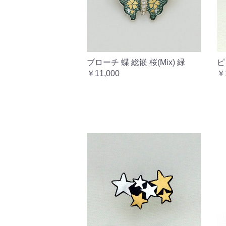
ブローチ 蝶 総嵌 桜(Mix) 緑
ピ
￥11,000
￥