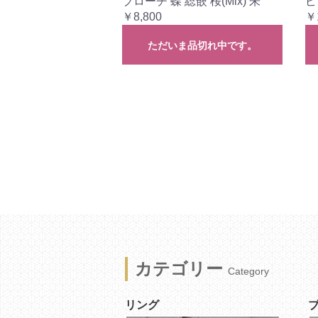
ブローチ 蝶 総嵌 桜(Mix) 朱
ピ
￥8,800
￥
ただいま品切れ中です。
カテゴリー
Category
リング