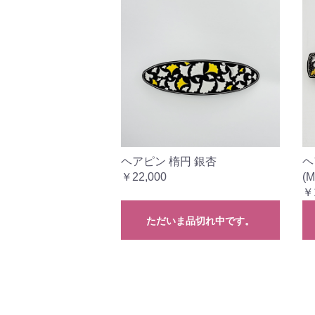
ヘアピン 楕円 銀杏
ヘ
￥22,000
(M
￥
ただいま品切れ中です。