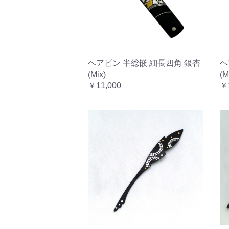
ヘアピン 半総嵌 細長四角 銀杏
ヘ
(Mix)
(M
￥11,000
￥