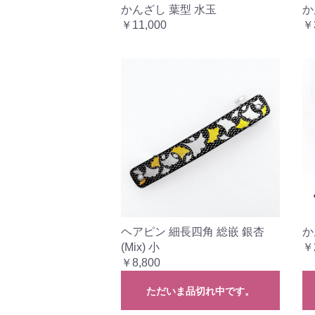
かんざし 葉型 水玉
か
￥11,000
￥
ヘアピン 細長四角 総嵌 銀杏
か
(Mix) 小
￥
￥8,800
ただいま品切れ中です。