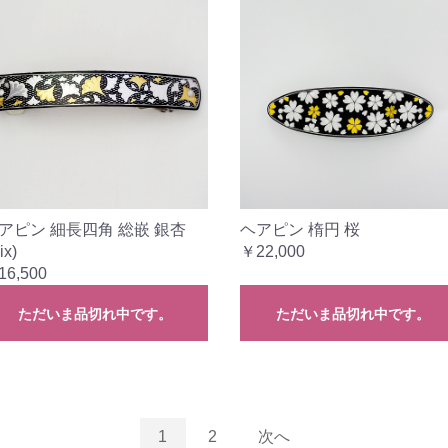
アピン 細長四角 総嵌 銀杏
ヘアピン 楕円 桜
ix)
￥22,000
16,500
ただいま品切れ中です。
ただいま品切れ中です。
1
2
次へ