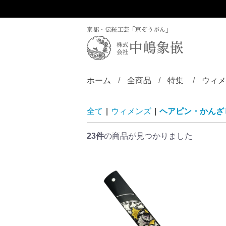
京都・伝統工芸「京ぞうがん」
ホーム
全商品
特集
ウィメ
ディズニー／京
ZINLAY
リン
バン
ブロ
ペン
ペン
ペン
チョ
ピア
ヘア
帯留
根付
全て
|
ウィメンズ
|
ヘアピン・かんざ
23件
の商品が見つかりました