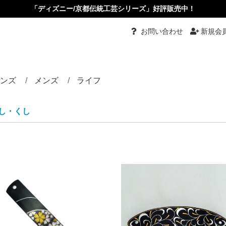
「ディズニー/京都伝統工芸シリーズ」好評販売中！
お問い合わせ
新規会
ンズ
メンズ
ライフ
都伝統工芸
グ
グル
ーチ
ダント
ダントブローチ
ダントルーペ
ーカーペンダント
ス・イヤリング
ピン・かんざし・くし
め
タイピン・カフス
リング
バングル
ネクタイ
根付
小物入れ
ペーパーナイフ
根付
その他
し・くし