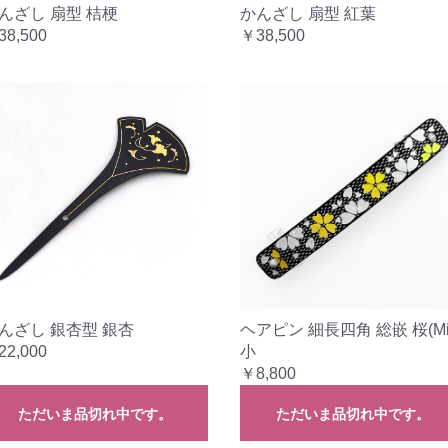
んざし 扇型 桔梗
かんざし 扇型 紅葉
38,500
￥38,500
んざし 銀杏型 銀杏
ヘアピン 細長四角 総嵌 桜(Mi
22,000
小
￥8,800
ただいま品切れ中です。
ただいま品切れ中です。