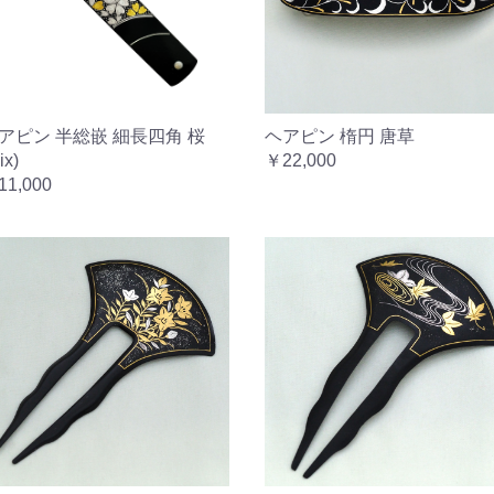
アピン 半総嵌 細長四角 桜
ヘアピン 楕円 唐草
ix)
￥22,000
11,000