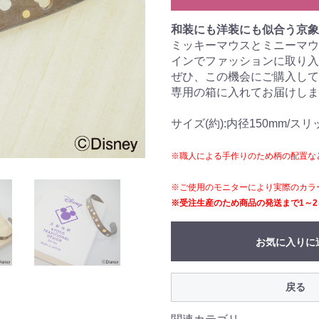
和装にも洋装にも似合う京象
ミッキーマウスとミニーマウ
インでファッションに取り入
ぜひ、この機会にご購入して
専用の箱に入れてお届けしま
サイズ(約):内径150mm/スリ
※職人による手作りのため柄の配置な
※ご使用のモニターにより実際のカラ
※受注生産のため商品の発送まで1～
お気に入りに
戻る