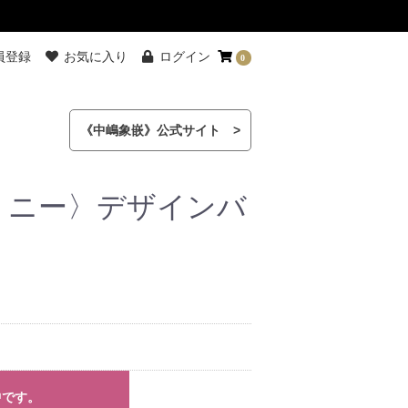
員登録
お気に入り
ログイン
0
《中嶋象嵌》公式サイト >
ミニー〉デザインバ
中です。