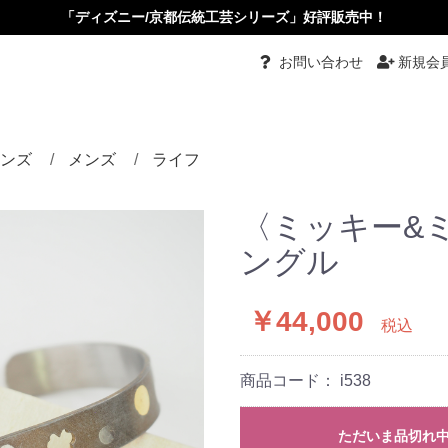
「ディズニー/京都伝統工芸シリーズ」好評販売中！
お問い合わせ
新規会
ンズ
メンズ
ライフ
都伝統工芸
グ
グル
ーチ
ダント
ダントブローチ
ダントルーペ
ーカーペンダント
ス・イヤリング
ピン・かんざし・くし
め
タイピン・カフス
リング
バングル
ネクタイ
根付
小物入れ
ペーパーナイフ
根付
その他
〈ミッキー&
ングル
￥44,000
税込
商品コード：
i538
ただいま品切れ