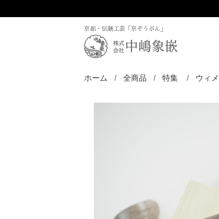
京都・伝統工芸「京ぞうがん」
ホーム
全商品
特集
ウィメ
ディズニー／京
ZINLAY
リン
バン
ブロ
ペン
ペン
ペン
チョ
ピア
ヘア
帯留
根付