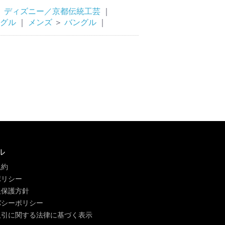
＞
ディズニー／京都伝統工芸
｜
グル
｜
メンズ
＞
バングル
｜
ル
規約
ポリシー
報保護方針
バシーポリシー
取引に関する法律に基づく表示