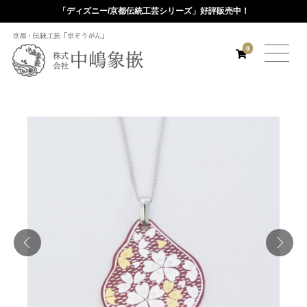
「ディズニー/京都伝統工芸シリーズ」好評販売中！
京都・伝統工芸「京ぞうがん」
0