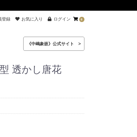
員登録
お気に入り
ログイン
0
《中嶋象嵌》公式サイト >
型 透かし唐花