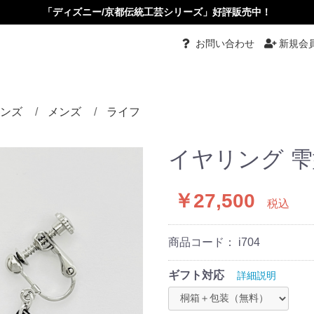
「ディズニー/京都伝統工芸シリーズ」好評販売中！
お問い合わせ
新規会
ンズ
メンズ
ライフ
都伝統工芸
グ
グル
ーチ
ダント
ダントブローチ
ダントルーペ
ーカーペンダント
ス・イヤリング
ピン・かんざし・くし
め
タイピン・カフス
リング
バングル
ネクタイ
根付
小物入れ
ペーパーナイフ
根付
その他
イヤリング 雫
￥27,500
税込
商品コード：
i704
ギフト対応
詳細説明