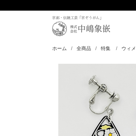
京都・伝統工芸「京ぞうがん」
ホーム
全商品
特集
ウィメ
ディズニー／京
ZINLAY
リン
バン
ブロ
ペン
ペン
ペン
チョ
ピア
ヘア
帯留
根付