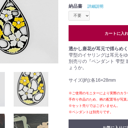
納品書
詳細説明
カートに入
透かし唐花が耳元で揺らめく
雫型のイヤリングは耳元をゆ
別売りの『ペンダント 雫型
ょうか。
サイズ(約):各16×28mm
※ご使用のモニターにより実際のカラ
手作り作品のため、柄の配置等が写真
※セット売りではございません。
※ペンダントは別売りです。
お気に入りに