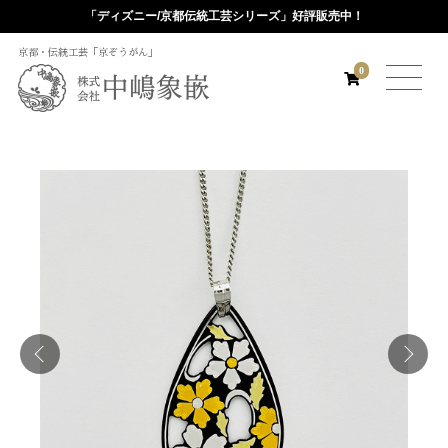
「ディズニー/京都伝統工芸シリーズ」好評販売中！
京都・伝統工芸「京ぞうがん」
0