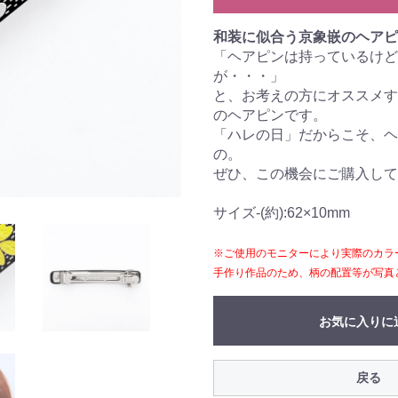
和装に似合う京象嵌のヘアピ
「ヘアピンは持っているけど
が・・・」
と、お考えの方にオススメす
のヘアピンです。
「ハレの日」だからこそ、ヘ
の。
ぜひ、この機会にご購入して
サイズ-(約):62×10mm
※ご使用のモニターにより実際のカラ
手作り作品のため、柄の配置等が写真
お気に入りに
戻る