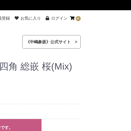
員登録
お気に入り
ログイン
0
《中嶋象嵌》公式サイト >
角 総嵌 桜(Mix)
中です。