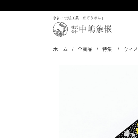
京都・伝統工芸「京ぞうがん」
ホーム
全商品
特集
ウィメ
ディズニー／京
ZINLAY
リン
バン
ブロ
ペン
ペン
ペン
チョ
ピア
ヘア
帯留
根付