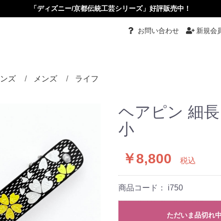
「ディズニー/京都伝統工芸シリーズ」好評販売中！
お問い合わせ
新規会
ンズ
メンズ
ライフ
都伝統工芸
グ
グル
ーチ
ダント
ダントブローチ
ダントルーペ
ーカーペンダント
ス・イヤリング
ピン・かんざし・くし
め
タイピン・カフス
リング
バングル
ネクタイ
根付
小物入れ
ペーパーナイフ
根付
その他
ヘアピン 細長四
小
￥8,800
税込
商品コード：
i750
ただいま品切れ