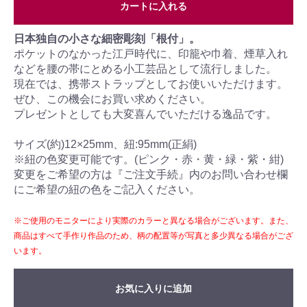
カートに入れる
日本独自の小さな細密彫刻「根付」。
ポケットのなかった江戸時代に、印籠や巾着、煙草入れ
などを腰の帯にとめる小工芸品として流行しました。
現在では、携帯ストラップとしてお使いいただけます。
ぜひ、この機会にお買い求めください。
プレゼントとしても大変喜んでいただける逸品です。
サイズ(約)12×25mm、紐:95mm(正絹)
※紐の色変更可能です。(ピンク・赤・黄・緑・紫・紺)
変更をご希望の方は『ご注文手続』内のお問い合わせ欄
にご希望の紐の色をご記入ください。
※ご使用のモニターにより実際のカラーと異なる場合がございます。また、
商品はすべて手作り作品のため、柄の配置等が写真と多少異なる場合がござ
います。
お気に入りに追加