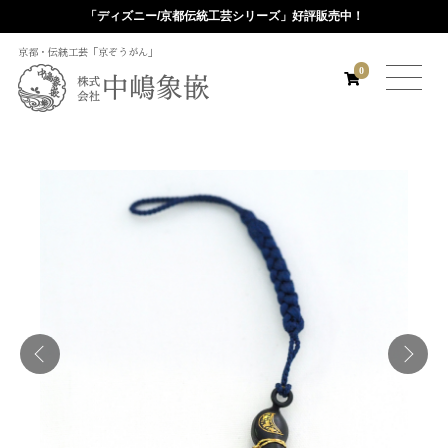
「ディズニー/京都伝統工芸シリーズ」好評販売中！
京都・伝統工芸「京ぞうがん」
0