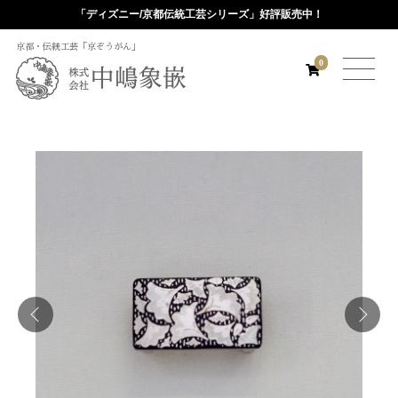
「ディズニー/京都伝統工芸シリーズ」好評販売中！
京都・伝統工芸「京ぞうがん」
0