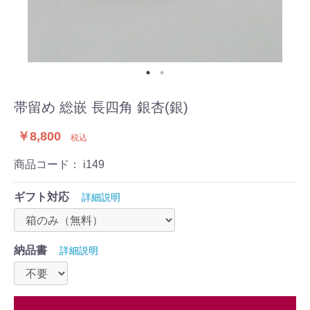
帯留め 総嵌 長四角 銀杏(銀)
￥8,800
税込
商品コード：
i149
ギフト対応
詳細説明
納品書
詳細説明