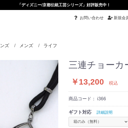
「ディズニー/京都伝統工芸シリーズ」好評販売中！
お問い合わせ
新規会
ンズ
メンズ
ライフ
都伝統工芸
グ
グル
ーチ
ダント
ダントブローチ
ダントルーペ
ーカーペンダント
ス・イヤリング
ピン・かんざし・くし
め
タイピン・カフス
リング
バングル
ネクタイ
根付
小物入れ
ペーパーナイフ
根付
その他
三連チョーカ
￥13,200
税込
商品コード：
i366
ギフト対応
詳細説明