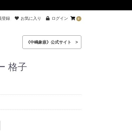
員登録
お気に入り
ログイン
0
《中嶋象嵌》公式サイト >
ー 格子