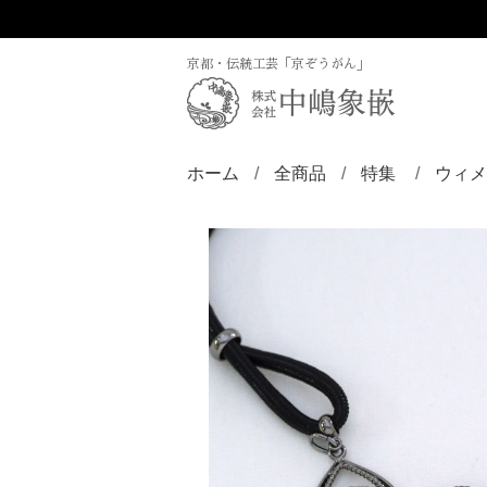
京都・伝統工芸「京ぞうがん」
ホーム
全商品
特集
ウィメ
ディズニー／京
ZINLAY
リン
バン
ブロ
ペン
ペン
ペン
チョ
ピア
ヘア
帯留
根付