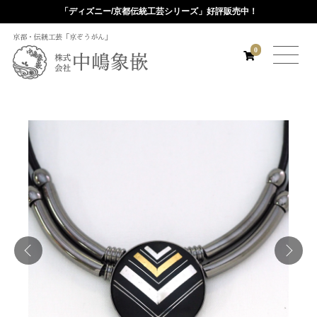
「ディズニー/京都伝統工芸シリーズ」好評販売中！
京都・伝統工芸「京ぞうがん」
0