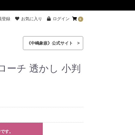
員登録
お気に入り
ログイン
0
《中嶋象嵌》公式サイト >
ローチ 透かし 小判
中です。