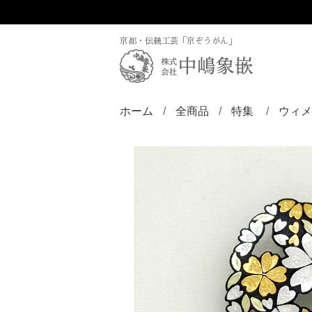
京都・伝統工芸「京ぞうがん」
ホーム
全商品
特集
ウィメ
ディズニー／京
ZINLAY
リン
バン
ブロ
ペン
ペン
ペン
チョ
ピア
ヘア
帯留
根付