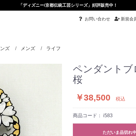
「ディズニー/京都伝統工芸シリーズ」好評販売中！
お問い合わせ
新規会
ンズ
メンズ
ライフ
都伝統工芸
グ
グル
ーチ
ダント
ダントブローチ
ダントルーペ
ーカーペンダント
ス・イヤリング
ピン・かんざし・くし
め
タイピン・カフス
リング
バングル
ネクタイ
根付
小物入れ
ペーパーナイフ
根付
その他
ペンダントブ
桜
￥38,500
税込
商品コード：
i583
ただいま品切れ