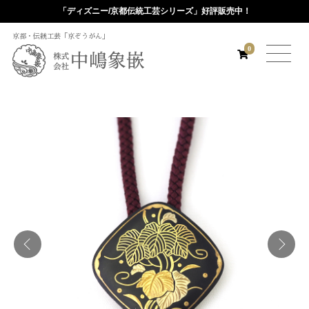
「ディズニー/京都伝統工芸シリーズ」好評販売中！
京都・伝統工芸「京ぞうがん」
0