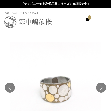
「ディズニー/京都伝統工芸シリーズ」好評販売中！
京都・伝統工芸「京ぞうがん」
0