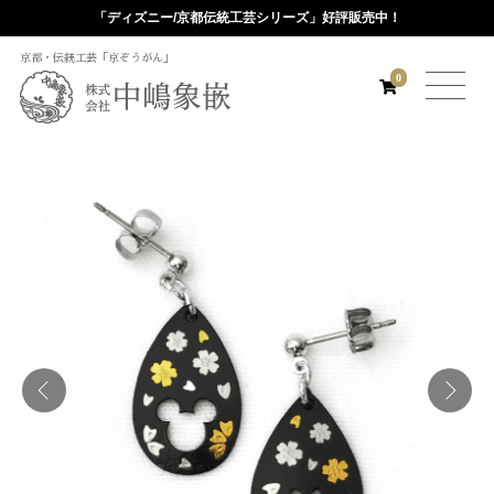
「ディズニー/京都伝統工芸シリーズ」好評販売中！
京都・伝統工芸「京ぞうがん」
0