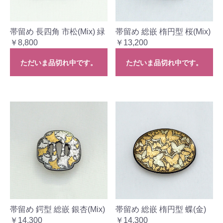
帯留め 長四角 市松(Mix) 緑
帯留め 総嵌 楕円型 桜(Mix)
￥8,800
￥13,200
ただいま品切れ中です。
ただいま品切れ中です。
帯留め 鍔型 総嵌 銀杏(Mix)
帯留め 総嵌 楕円型 蝶(金)
￥14,300
￥14,300