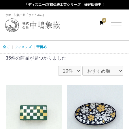
「ディズニー/京都伝統工芸シリーズ」好評販売中！
京都・伝統工芸「京ぞうがん」
0
全て
|
ウィメンズ
|
帯留め
35件
の商品が見つかりました