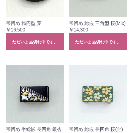
帯留め 楕円型 葉
帯留め 総嵌 三角型 桜(Mix)
￥16,500
￥14,300
ただいま品切れ中です。
ただいま品切れ中です。
帯留め 半総嵌 長四角 銀杏
帯留め 総嵌 長四角 桜(金)