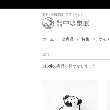
京都・伝統工芸「京ぞうがん」
ホーム
全商品
特集
ウィメ
ディズニー／京
ZINLAY
リン
バン
ブロ
ペン
ペン
ペン
チョ
ピア
ヘア
帯留
根付
全て
315件
の商品が見つかりました