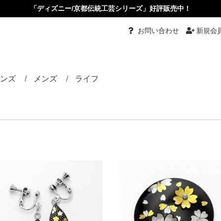
「ディズニー/京都伝統工芸シリーズ」好評販売中！
お問い合わせ
新規会
ンズ
メンズ
ライフ
都伝統工芸
グ
グル
ーチ
ダント
ダントブローチ
ダントルーペ
ーカーペンダント
ス・イヤリング
ピン・かんざし・くし
め
タイピン・カフス
リング
バングル
ネクタイ
根付
小物入れ
ペーパーナイフ
根付
その他