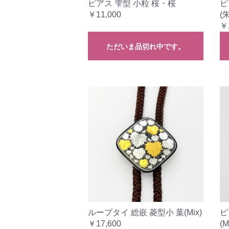
ピアス 雫型 小粒 桜・桜
ピ
￥11,000
(朱
￥
ただいま品切れ中です。
ループタイ 総嵌 菱型小 葉(Mix)
ピ
￥17,600
(M