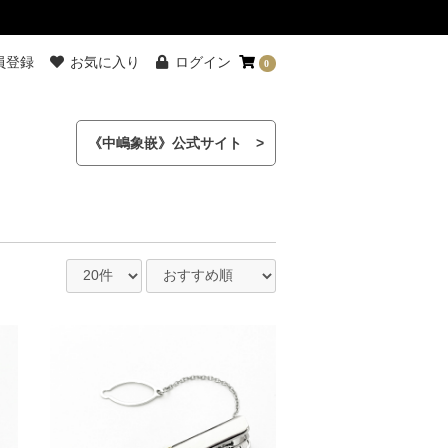
員登録
お気に入り
ログイン
0
《中嶋象嵌》公式サイト >