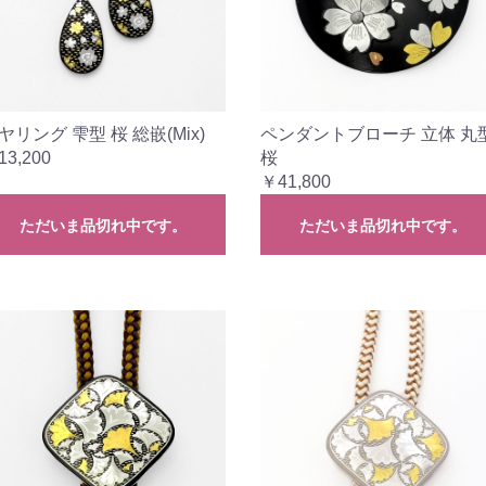
ヤリング 雫型 桜 総嵌(Mix)
ペンダントブローチ 立体 丸
13,200
桜
￥41,800
ただいま品切れ中です。
ただいま品切れ中です。