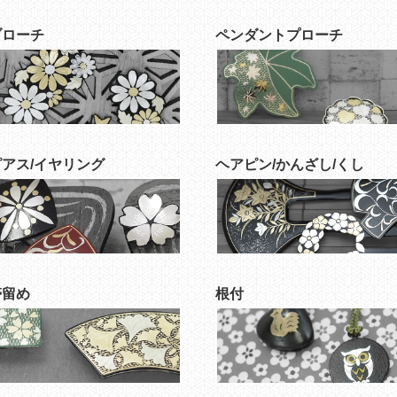
ブローチ
ペンダントプローチ
ピアス/イヤリング
ヘアピン/かんざし/くし
帯留め
根付