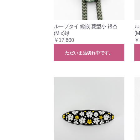
ループタイ 総嵌 菱型小 銀杏
ル
(Mix)緑
(M
￥17,600
￥
ただいま品切れ中です。