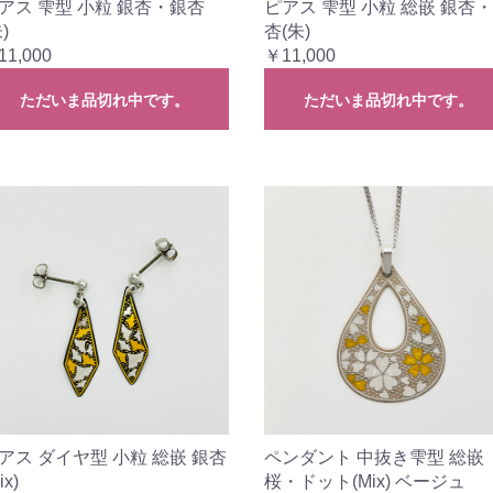
アス 雫型 小粒 銀杏・銀杏
ピアス 雫型 小粒 総嵌 銀杏
)
杏(朱)
11,000
￥11,000
ただいま品切れ中です。
ただいま品切れ中です。
アス ダイヤ型 小粒 総嵌 銀杏
ペンダント 中抜き雫型 総嵌
ix)
桜・ドット(Mix) ベージュ