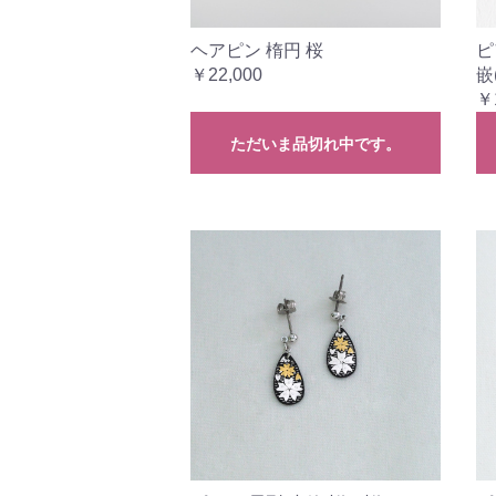
ヘアピン 楕円 桜
ピ
￥22,000
嵌(
￥
ただいま品切れ中です。